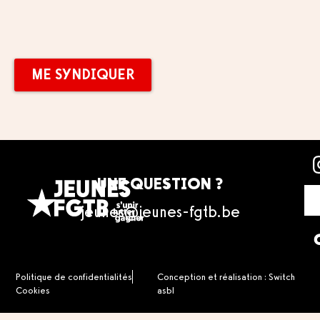
ME SYNDIQUER
ME SYNDIQUER
UNE QUESTION ?
jeunes@jeunes-fgtb.be
Politique de confidentialités
Conception et réalisation : Switch
Cookies
asbl