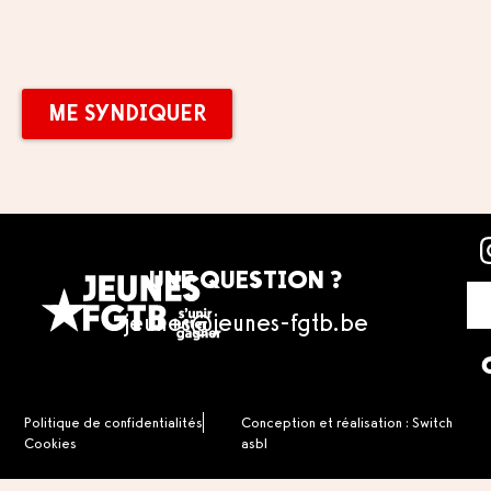
ME SYNDIQUER
ME SYNDIQUER
UNE QUESTION ?
jeunes@jeunes-fgtb.be
Politique de confidentialités
Conception et réalisation : Switch
Cookies
asbl