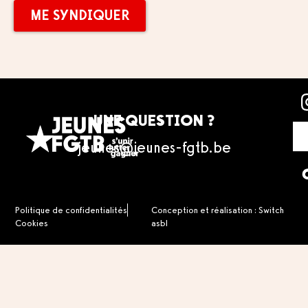
ME SYNDIQUER
ME SYNDIQUER
UNE QUESTION ?
jeunes@jeunes-fgtb.be
Politique de confidentialités
Conception et réalisation : Switch
Cookies
asbl